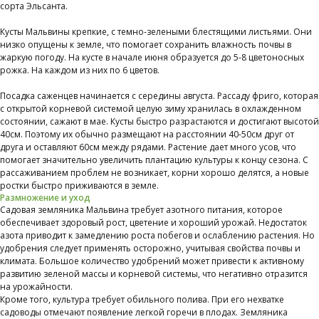
сорта Эльсанта.
Кусты Мальвины крепкие, с темно-зелеными блестящими листьями. Они
низко опущены к земле, что помогает сохранить влажность почвы в
жаркую погоду. На кусте в начале июня образуется до 5-8 цветоносных
рожка. На каждом из них по 6 цветов.
Посадка саженцев начинается с середины августа. Рассаду фриго, которая
с открытой корневой системой целую зиму хранилась в охлажденном
состоянии, сажают в мае. Кусты быстро разрастаются и достигают высотой
40см. Поэтому их обычно размещают на расстоянии 40-50см друг от
друга и оставляют 60см между рядами. Растение дает много усов, что
помогает значительно увеличить плантацию культуры к концу сезона. С
рассаживанием проблем не возникает, корни хорошо делятся, а новые
ростки быстро приживаются в земле.
Размножение и уход
Садовая земляника Мальвина требует азотного питания, которое
обеспечивает здоровый рост, цветение и хороший урожай. Недостаток
азота приводит к замедлению роста побегов и ослаблению растения. Но
удобрения следует применять осторожно, учитывая свойства почвы и
климата. Большое количество удобрений может привести к активному
развитию зеленой массы и корневой системы, что негативно отразится
на урожайности.
Кроме того, культура требует обильного полива. При его нехватке
садоводы отмечают появление легкой горечи в плодах. Земляника