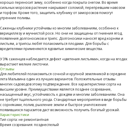
хорошо переносит зиму, особенно когда покрыта снегом. Во время
сильных морозов растение накрывают соломой, перепревшим навозом
и торфом. Кроме того, защитить клубнику от заморозков помогут
утренние поливы.
Саженцы клубники устойчивы ко многим заболеваниям, особенно к
верициллезу и мучнистой росе. Но они не защищены от гниения ягод,
появления долгоносиков и трипс. Долгоносики наносят вред корням и
листьям, а трипсы любят полакомиться плодами. Для борьбы с
вредителями применяются ядовитые химические вещества.
У 3% саженцев наблюдается дефект «цветения листьями», когда на ягодах
вырастают мелкие листочки.
Отзывы
Для любителей полакомиться сочной и крупной земляникой в середине
лета Мальвина один из лучших вариантов. Положительные отзывы
многих садоводов этому подтверждение. Все характеристики сорта на
высшем уровне. Преимуществами является позднее созревание,
насыщенный вкус, устойчивость к дождям и многим заболеваниям. Она
не требует тщательного ухода. Стандартные мероприятия в виде борьбы
с сорняками, полив, рыхление земли и быстрое уничтожение
появившихся паразитов даст возможность получить богатый урожай.
Характеристики
Тип сорта: не ремонтантная
Время созревания: позднеспелый