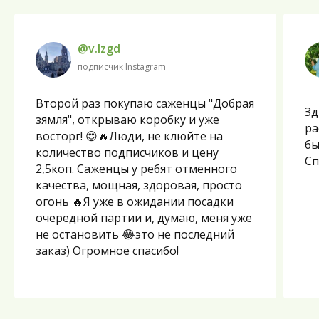
@v.lzgd
подписчик Instagram
Второй раз покупаю саженцы "Добрая
Зд
зямля", открываю коробку и уже
ра
восторг! 😍🔥Люди, не клюйте на
бы
количество подписчиков и цену
Сп
2,5коп. Саженцы у ребят отменного
качества, мощная, здоровая, просто
огонь 🔥Я уже в ожидании посадки
очередной партии и, думаю, меня уже
не остановить 😂это не последний
заказ) Огромное спасибо!