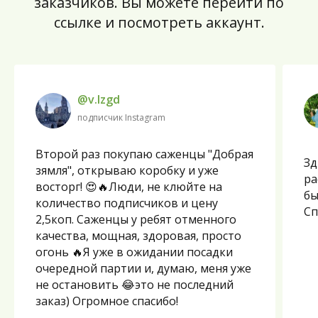
заказчиков. Вы можете перейти по
ссылке и посмотреть аккаунт.
@v.lzgd
подписчик Instagram
Второй раз покупаю саженцы "Добрая
Зд
зямля", открываю коробку и уже
ра
восторг! 😍🔥Люди, не клюйте на
бы
количество подписчиков и цену
Сп
2,5коп. Саженцы у ребят отменного
качества, мощная, здоровая, просто
огонь 🔥Я уже в ожидании посадки
очередной партии и, думаю, меня уже
не остановить 😂это не последний
заказ) Огромное спасибо!